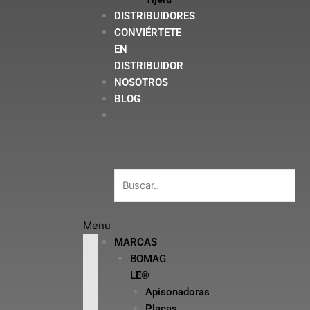
DISTRIBUIDORES
CONVIÉRTETE
EN
DISTRIBUIDOR
NOSOTROS
BLOG
Menu
MARCAS
BOMAG
LE®
Apisonadoras
Placas