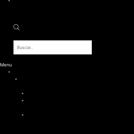
Menu
MARCAS
BOMAG
LE®
Apisonadoras
Placas
Vibratorias
Rodillos
Operador
Caminando