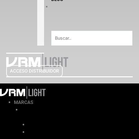
ACCESO DISTRIBUIDOR
MARCAS
BOMAG
LE®
Apisonadoras
Placas