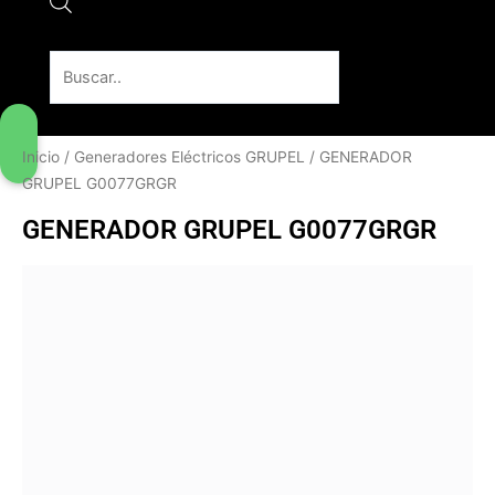
Inicio
/
Generadores Eléctricos GRUPEL
/ GENERADOR
GRUPEL G0077GRGR
GENERADOR GRUPEL G0077GRGR