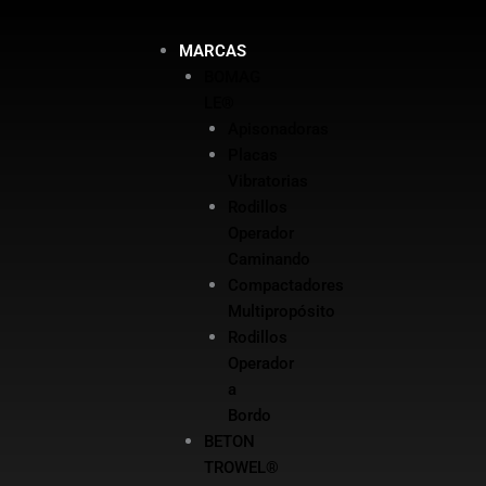
Ir
Products
Products
Products
Products
al
search
search
search
search
MARCAS
contenido
BOMAG
LE®
Apisonadoras
Placas
Vibratorias
Rodillos
Operador
Caminando
Compactadores
Multipropósito
Rodillos
Operador
a
Bordo
BETON
TROWEL®