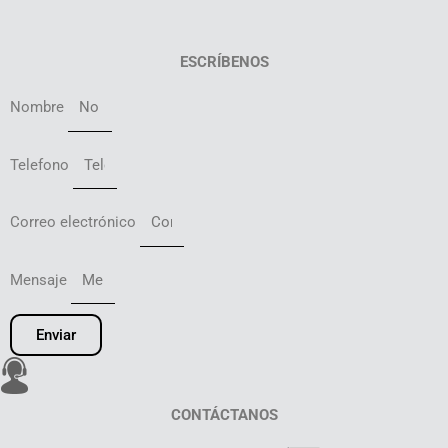
ESCRÍBENOS
Nombre
Telefono
Correo electrónico
Mensaje
Enviar
CONTÁCTANOS