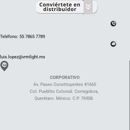
Teléfono: 55 7865 7789
luis.lopez@vrmlight.mx
CORPORATIVO
Av. Paseo Constituyentes #1665
Col. Pueblito Colonial. Corregidora,
Querétaro. México. C.P. 76908.