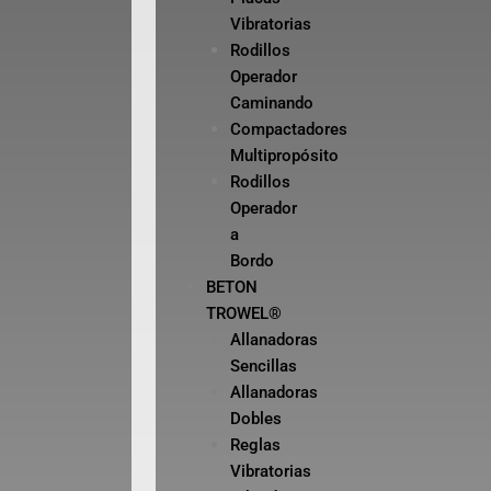
Vibratorias
Rodillos
Operador
Caminando
Compactadores
Multipropósito
Rodillos
Operador
a
Bordo
BETON
TROWEL®
Allanadoras
Sencillas
Allanadoras
Dobles
Reglas
Vibratorias