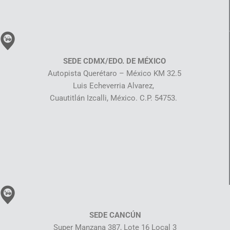
SEDE CDMX/EDO. DE MÉXICO
Autopista Querétaro – México KM 32.5
Luis Echeverria Alvarez,
Cuautitlán Izcalli, México. C.P. 54753.
SEDE CANCÚN
Super Manzana 387, Lote 16 Local 3