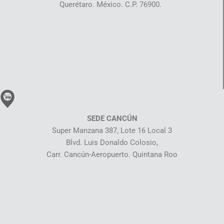
Querétaro. México. C.P. 76900.
SEDE CANCÚN
Super Manzana 387, Lote 16 Local 3
Blvd. Luis Donaldo Colosio,
Carr. Cancún-Aeropuerto. Quintana Roo