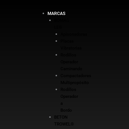
Ir
Products
Products
Products
Products
al
search
search
search
search
MARCAS
contenido
BOMAG
LE®
Apisonadoras
Placas
Vibratorias
Rodillos
Operador
Caminando
Compactadores
Multipropósito
Rodillos
Operador
a
Bordo
BETON
TROWEL®