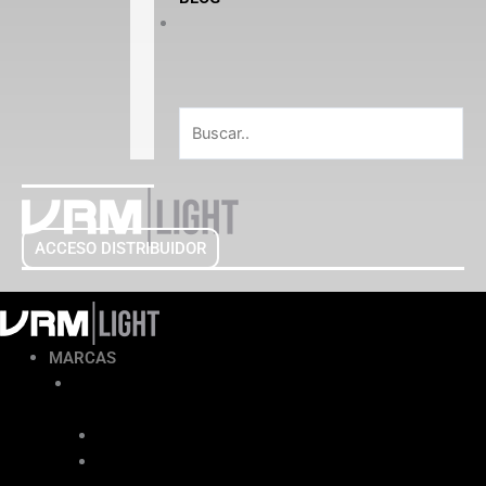
ACCESO DISTRIBUIDOR
MARCAS
BOMAG
LE®
Apisonadoras
Placas