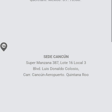
SEDE CANCÚN
Super Manzana 387, Lote 16 Local 3
Blvd. Luis Donaldo Colosio,
Carr. Cancún-Aeropuerto. Quintana Roo