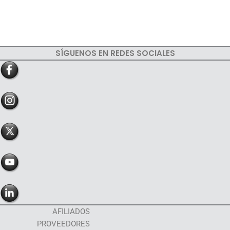
SÍGUENOS EN REDES SOCIALES
AFILIADOS
PROVEEDORES