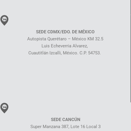
SEDE CDMX/EDO. DE MÉXICO
Autopista Querétaro – México KM 32.5
Luis Echeverria Alvarez,
Cuautitlán Izcalli, México. C.P. 54753.
SEDE CANCÚN
Super Manzana 387, Lote 16 Local 3