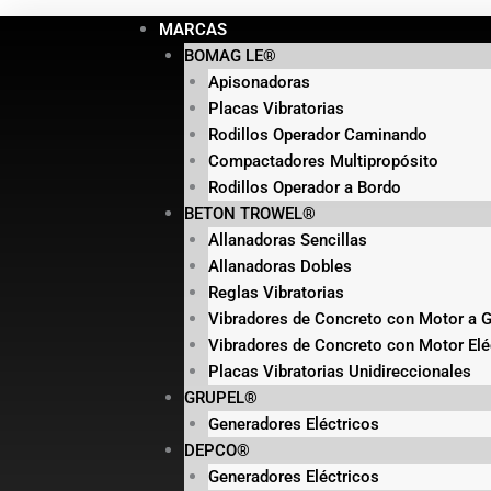
Ir
Products
Products
Products
Products
MARCAS
al
search
search
search
search
BOMAG LE®
contenido
Apisonadoras
Placas Vibratorias
Rodillos Operador Caminando
Compactadores Multipropósito
Rodillos Operador a Bordo
BETON TROWEL®
Allanadoras Sencillas
Allanadoras Dobles
Reglas Vibratorias
Vibradores de Concreto con Motor a G
Vibradores de Concreto con Motor Elé
Placas Vibratorias Unidireccionales
GRUPEL®
Generadores Eléctricos
DEPCO®
Generadores Eléctricos