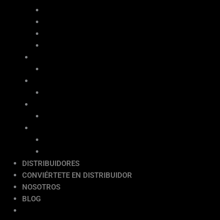
Reglas Vibratorias
Vibradores de Concreto con Motor a Gasolina
Vibradores de Concreto con Motor Eléctrico
Placas Vibratorias Unidireccionales
GRUPEL®
Generadores Eléctricos
DEPCO®
Generadores Eléctricos
ITALTOWER®
Torres de Iluminación
HANGCHA ®
Plataformas Articuladas
Plataformas Tijera
DISTRIBUIDORES
CONVIÉRTETE EN DISTRIBUIDOR
NOSOTROS
BLOG