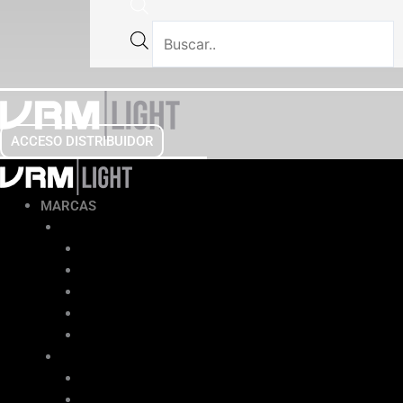
ACCESO DISTRIBUIDOR
MARCAS
BOMAG LE®
Apisonadoras
Placas Vibratorias
Rodillos Operador Caminando
Compactadores Multipropósito
Rodillos Operador a Bordo
BETON TROWEL®
Allanadoras Sencillas
Allanadoras Dobles