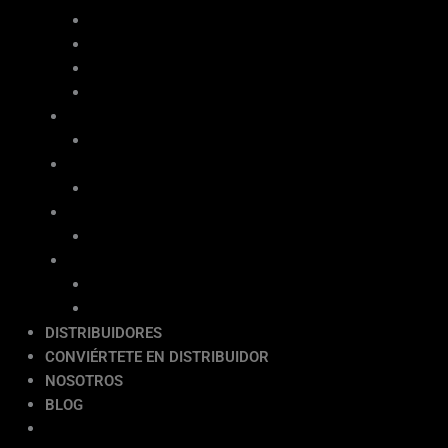
Reglas Vibratorias
Vibradores de Concreto con Motor a Gasolina
Vibradores de Concreto con Motor Eléctrico
Placas Vibratorias Unidireccionales
GRUPEL®
Generadores Eléctricos
DEPCO®
Generadores Eléctricos
ITALTOWER®
Torres de Iluminación
HANGCHA ®
Plataformas Articuladas
Plataformas Tijera
DISTRIBUIDORES
CONVIÉRTETE EN DISTRIBUIDOR
NOSOTROS
BLOG