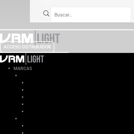
ACCESO DISTRIBUIDOR
MARCAS
BOMAG LE®
Apisonadoras
Placas Vibratorias
Rodillos Operador Caminando
Compactadores Multipropósito
Rodillos Operador a Bordo
BETON TROWEL®
Allanadoras Sencillas
Allanadoras Dobles