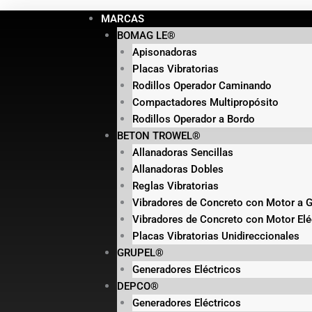
Ir
Products
Products
Products
Products
MARCAS
al
search
search
search
search
BOMAG LE®
contenido
Apisonadoras
Placas Vibratorias
Rodillos Operador Caminando
Compactadores Multipropósito
Rodillos Operador a Bordo
BETON TROWEL®
Allanadoras Sencillas
Allanadoras Dobles
Reglas Vibratorias
Vibradores de Concreto con Motor a G
Vibradores de Concreto con Motor Elé
Placas Vibratorias Unidireccionales
GRUPEL®
Generadores Eléctricos
DEPCO®
Generadores Eléctricos