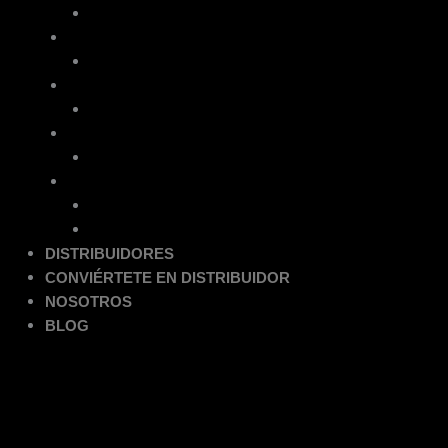
Placas Vibratorias Unidireccionales
GRUPEL®
Generadores Eléctricos
DEPCO®
Generadores Eléctricos
ITALTOWER®
Torres de Iluminación
HANGCHA ®
Plataformas Articuladas
Plataformas Tijera
DISTRIBUIDORES
CONVIÉRTETE EN DISTRIBUIDOR
NOSOTROS
BLOG