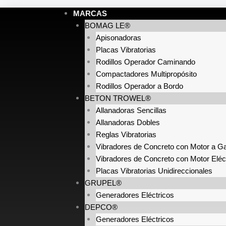
Ir
Products
Products
Products
Products
MARCAS
al
search
search
search
search
BOMAG LE®
contenido
Apisonadoras
Placas Vibratorias
Rodillos Operador Caminando
Compactadores Multipropósito
Rodillos Operador a Bordo
BETON TROWEL®
Allanadoras Sencillas
Allanadoras Dobles
Reglas Vibratorias
Vibradores de Concreto con Motor a Ga
Vibradores de Concreto con Motor Eléc
Placas Vibratorias Unidireccionales
GRUPEL®
Generadores Eléctricos
DEPCO®
Generadores Eléctricos