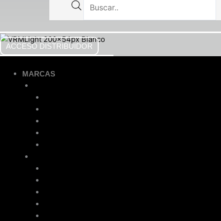
ACCESO DISTRIBUIDOR
MARCAS
BOMAG LE®
Apisonadoras
Placas Vibratorias
Rodillos Operador Caminando
Compactadores Multipropósito
Rodillos Operador a Bordo
BETON TROWEL®
Allanadoras Sencillas
Allanadoras Dobles
Reglas Vibratorias
Vibradores de Concreto con Motor a Gasolina
Vibradores de Concreto con Motor Eléctrico